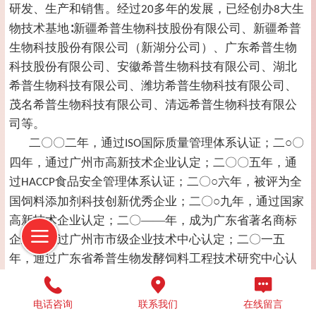
研发、生产和销售。经过
多年的发展，已经创办
大生
20
8
物技术基地∶新疆希普生物科技股份有限公司、新疆希普
生物科技股份有限公司（新湖分公司）、广东希普生物
科技股份有限公司、安徽希普生物科技有限公司、湖北
希普生物科技有限公司、潍坊希普生物科技有限公司、
茂名希普生物科技有限公司、清远希普生物科技有限公
司等。
二〇〇二年，通过
国际质量管理体系认证；二○〇
ISO
四年，通过广州市高新技术企业认定；二〇〇五年，通
过
食品安全管理体系认证；二〇○六年，被评为全
HACCP
国饲料添加剂科技创新优秀企业；二〇○九年，通过国家
高新技术企业认定；二〇——年，成为广东省著名商标
企业，通过广州市市级企业技术中心认定；二〇一五
年，通过广东省希普生物发酵饲料工程技术研究中心认
定，成立李德发生物技术院士专家工作站；二〇一六
年，通过农业产业化新疆生产建设兵团重点龙头企业；
电话咨询
联系我们
在线留言
二○一九年，成为国家认定企业技术中心；二〇二〇年，