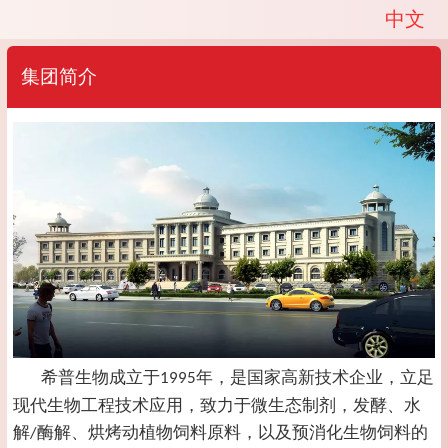
中文
中文
English
集团简介
希普生物成立于
年，是国家高新技术企业，立足
1995
现代生物工程技术应用，致力于微生态制剂，发酵、水
解
酶解、烘烤动植物饲料原料，以及预消化生物饲料的
/